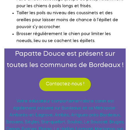
pour les chiens à poils longs et frisés.
Tailler les poils au niveau des coussinets et des
oreilles pour laisser moins de chance à l’épillet de
pouvoir s’y accrocher.
Brosser régulièrement le chien pour limiter les
noeuds, lieu ou se cachent les épillets.
Papatte Douce est présent sur
toutes les communes de Bordeaux !
Contactez-nous !
Votre éducateur comportementaliste canin est
également présent sur Bordeaux et sa Métropole :
Ambarès-et-Lagrave, Ambès, Artigues-près-Bordeaux,
Bassens, Bègles, Blanquefort, Bouliac, Le Bouscat, Bruges,
Cenon, Eysines, Floirac, Le Haillan, Lormont, Martignas-sur-