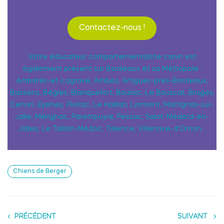
Contactez-nous !
Votre éducateur comportementaliste canin est
également présent sur Bordeaux et sa Métropole :
Ambarès-et-Lagrave, Ambès, Artigues-près-Bordeaux,
Bassens, Bègles, Blanquefort, Bouliac, Le Bouscat, Bruges,
Cenon, Eysines, Floirac, Le Haillan, Lormont, Martignas-sur-
Jalle, Mérignac, Parempuyre, Pessac, Saint-Médard-en-
Jalles, Le Taillan-Médoc, Talence, Villenave-d’Ornon…
Chiens de Berger
PRÉCÉDENT
SUIVANT