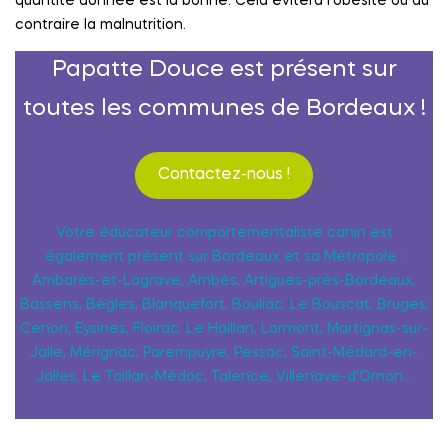
quantité donnée est la bonne. Cela évitera l’obésité ou au
contraire la malnutrition.
Papatte Douce est présent sur
toutes les communes de Bordeaux !
Contactez-nous !
Votre éducateur comportementaliste canin est
également présent sur Bordeaux et sa Métropole :
Ambarès-et-Lagrave, Ambès, Artigues-près-Bordeaux,
Bassens, Bègles, Blanquefort, Bouliac, Le Bouscat, Bruges,
Cenon, Eysines, Floirac, Le Haillan, Lormont, Martignas-sur-
Jalle, Mérignac, Parempuyre, Pessac, Saint-Médard-en-
Jalles, Le Taillan-Médoc, Talence, Villenave-d’Ornon…