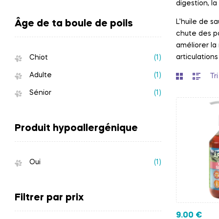
digestion, la
L’huile de s
Âge de ta boule de poils
chute des po
améliorer la
articulations
Chiot
(1)
Adulte
(1)
Sénior
(1)
Produit hypoallergénique
Oui
(1)
Filtrer par prix
9.00
€