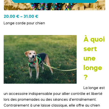
20.00
€
–
31.00
€
Longe corde pour chien
À quoi
sert
une
longe
?
La longe est
un accessoire indispensable pour allier contrôle et liberté
lors des promenades ou des séances d’entraînement.
Contrairement à une laisse classique, elle offre au chien