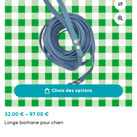
Choix des options
32.00
€
–
97.00
€
Longe biothane pour chien