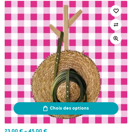
Choix des options
23.00
€
–
45.00
€