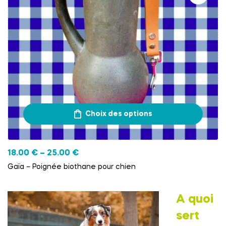
Choix des options
18.00
€
–
25.00
€
Gaïa – Poignée biothane pour chien
A quoi
sert