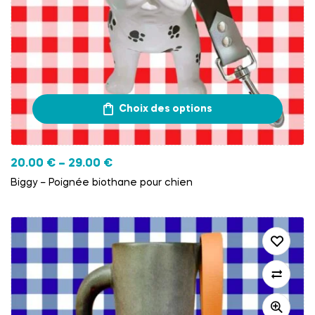
Choix des options
20.00
€
–
29.00
€
Biggy – Poignée biothane pour chien