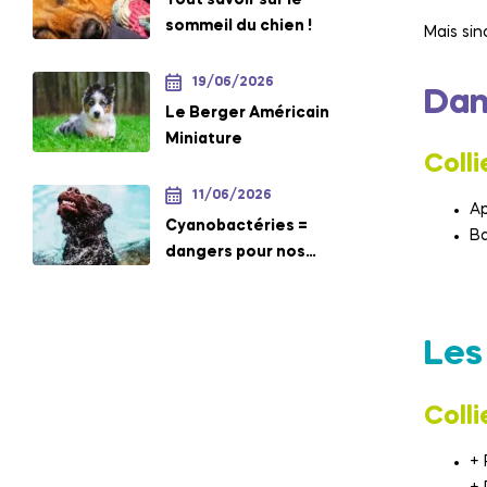
sommeil du chien !
Mais sin
19/06/2026
Dan
Le Berger Américain
Miniature
Colli
11/06/2026
Ap
Cyanobactéries =
Ba
dangers pour nos
chiens !
Les
Colli
+ 