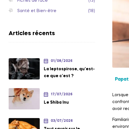
Fiches de race
(13)
Santé et Bien-être
(18)
Articles récents
01/08/2026
La leptospirose, qu’est-
ce que c’est ?
Papat
17/07/2026
Lorsque 
confront
Le Shiba Inu
avoir re
Familiar
03/07/2026
environ
Tout savoir sur le