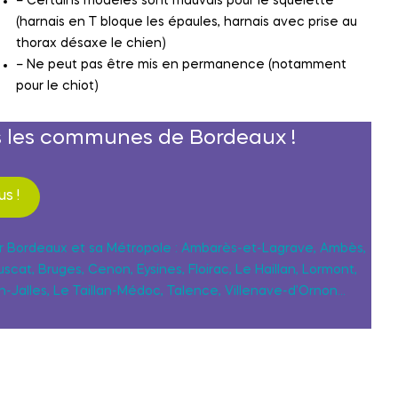
– Certains modèles sont mauvais pour le squelette
(harnais en T bloque les épaules, harnais avec prise au
thorax désaxe le chien)
– Ne peut pas être mis en permanence (notamment
pour le chiot)
s les communes de Bordeaux !
s !
r Bordeaux et sa Métropole : Ambarès-et-Lagrave, Ambès,
cat, Bruges, Cenon, Eysines, Floirac, Le Haillan, Lormont,
-Jalles, Le Taillan-Médoc, Talence, Villenave-d’Ornon…