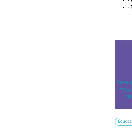
+ 
– 
Votre 
Artigu
Mar
Éducat