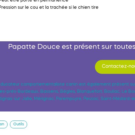
Peut être porté en permanence
Pression sur le cou et la trachée si le chien tire
Papatte Douce est présent sur toute
Contactez-nou
éducateur comportementaliste canin est également présent su
es-près-Bordeaux, Bassens, Bègles, Blanquefort, Bouliac, Le Bous
tignas-sur-Jalle, Mérignac, Parempuyre, Pessac, Saint-Médard-en
ion
Outils