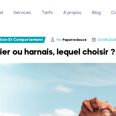
il
Services
Tarifs
À propos
Blog
Co
tion Et Comportement
Par
Papattedouce
03/08/202
ier ou harnais, lequel choisir ?