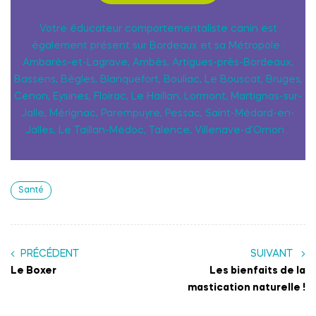
Votre éducateur comportementaliste canin est
également présent sur Bordeaux et sa Métropole :
Ambarès-et-Lagrave, Ambès, Artigues-près-Bordeaux,
Bassens, Bègles, Blanquefort, Bouliac, Le Bouscat, Bruges,
Cenon, Eysines, Floirac, Le Haillan, Lormont, Martignas-sur-
Jalle, Mérignac, Parempuyre, Pessac, Saint-Médard-en-
Jalles, Le Taillan-Médoc, Talence, Villenave-d’Ornon…
Santé
PRÉCÉDENT
SUIVANT
Le Boxer
Les bienfaits de la
mastication naturelle !