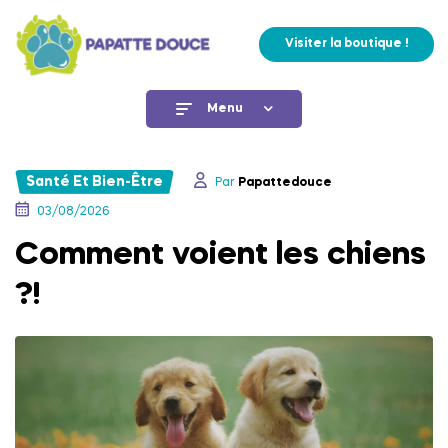
Visiter la boutique !
Menu
Santé Et Bien-Être
Par
Papattedouce
03/08/2026
Comment voient les chiens
?!