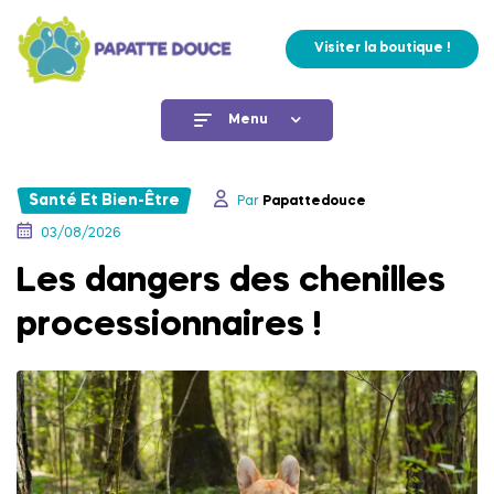
Visiter la boutique !
Menu
Santé Et Bien-Être
Par
Papattedouce
03/08/2026
Les dangers des chenilles
processionnaires !