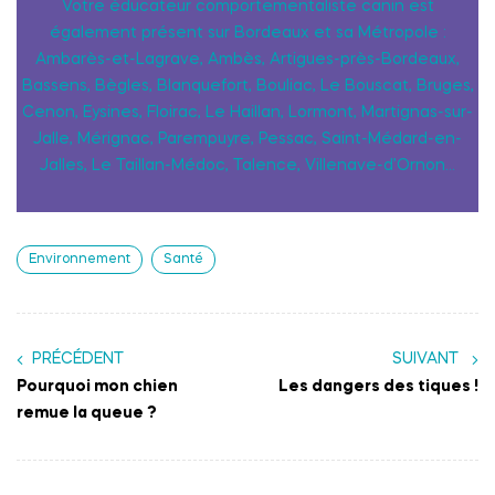
Votre éducateur comportementaliste canin est
également présent sur Bordeaux et sa Métropole :
Ambarès-et-Lagrave, Ambès, Artigues-près-Bordeaux,
Bassens, Bègles, Blanquefort, Bouliac, Le Bouscat, Bruges,
Cenon, Eysines, Floirac, Le Haillan, Lormont, Martignas-sur-
Jalle, Mérignac, Parempuyre, Pessac, Saint-Médard-en-
Jalles, Le Taillan-Médoc, Talence, Villenave-d’Ornon…
Environnement
Santé
PRÉCÉDENT
SUIVANT
Pourquoi mon chien
Les dangers des tiques !
remue la queue ?