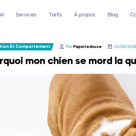
il
Services
Tarifs
À propos
Blog
Co
tion Et Comportement
Par
Papattedouce
03/08/202
rquoi mon chien se mord la q