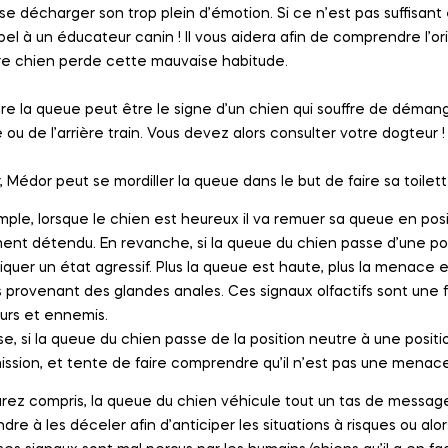
isse décharger son trop plein d’émotion. Si ce n’est pas suffis
pel à un éducateur canin ! Il vous aidera afin de comprendre l’ori
re chien perde cette mauvaise habitude.
e la queue peut être le signe d’un chien qui souffre de démange
 ou de l’arrière train. Vous devez alors consulter votre dogteur !
ir, Médor peut se mordiller la queue dans le but de faire sa toile
mple, lorsque le chien est heureux il va remuer sa queue en po
t détendu. En revanche, si la queue du chien passe d’une posit
iquer un état agressif. Plus la queue est haute, plus la menac
 provenant des glandes anales. Ces signaux olfactifs sont une 
urs et ennemis.
rse, si la queue du chien passe de la position neutre à une posi
ssion, et tente de faire comprendre qu’il n’est pas une menace
urez compris, la queue du chien véhicule tout un tas de message
dre à les déceler afin d’anticiper les situations à risques ou alo