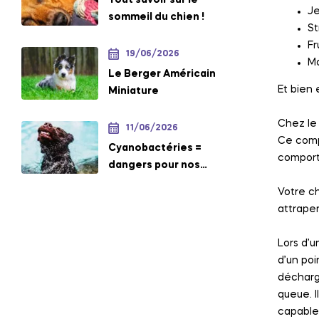
J
sommeil du chien !
St
Fr
19/06/2026
Ma
Le Berger Américain
Et bien 
Miniature
Chez le 
11/06/2026
Ce compo
Cyanobactéries =
comport
dangers pour nos
chiens !
Votre c
attraper
Lors d’u
d’un poi
décharg
queue. I
capable 