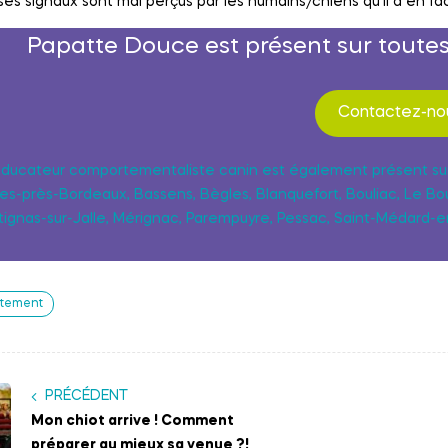
ses signaux sont mal perçus par les humains/chiens qu’il a en fac
Papatte Douce est présent sur toute
Contactez-nou
éducateur comportementaliste canin est également présent su
es-près-Bordeaux, Bassens, Bègles, Blanquefort, Bouliac, Le Bous
tignas-sur-Jalle, Mérignac, Parempuyre, Pessac, Saint-Médard-en
tement
PRÉCÉDENT
Mon chiot arrive ! Comment
préparer au mieux sa venue ?!