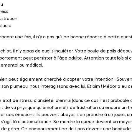
eu
ress
ustration
ladie
encore une fois, il n’y a pas qu’une bonne réponse à cette quest
chiot, il n’y a pas de quoi s’inquiéter. Votre boule de poils dé
rtement peut persister à l’âge adulte. Attention toutefois si ce
emental ou médical.
hien peut également cherché à capter votre intention ! Souven
 son plumeau, nous interagissons avec lui. Et bim ! Médor a eu ce
n état de stress, d’anxiété, d’ennui (dans ce cas il est probabl
nt de vu physique qu’émotionnel), de frustration ou encore un tr
er ces émotions. Ils peuvent aboyer, s’en prendre à un jouet, 
l s’agit là d’automutilation. Se mordre la queue devient un moye
de gérer. Ce comportement ne doit pas devenir une habitude ! I