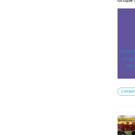
lorsque 
Votre 
Artigu
Mar
Compor