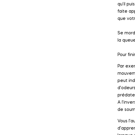
qu’il pu
faite ap
que vot
Se mordr
la queue
Pour fin
Par exe
mouvemen
peut ind
d’odeurs
prédate
A l’inve
de soumi
Vous l’a
d’appren