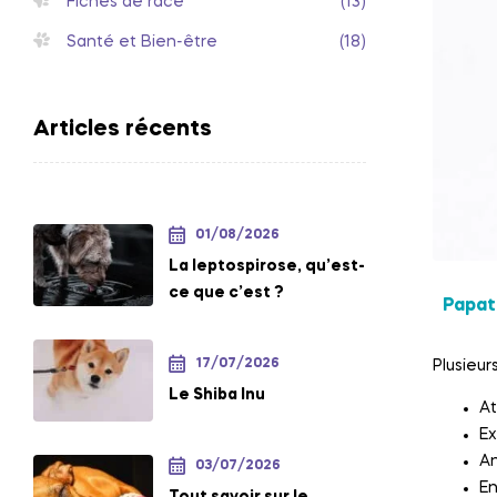
Fiches de race
(13)
Santé et Bien-être
(18)
Articles récents
01/08/2026
La leptospirose, qu’est-
ce que c’est ?
Papat
17/07/2026
Plusieur
Le Shiba Inu
At
Ex
An
03/07/2026
En
Tout savoir sur le