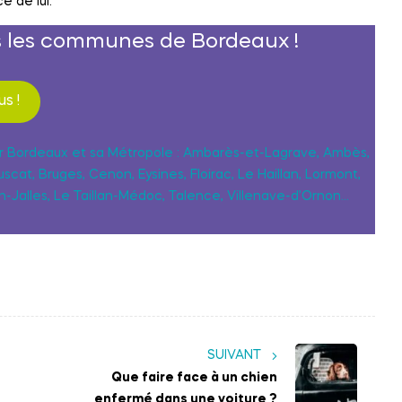
e de lui.
s les communes de Bordeaux !
s !
r Bordeaux et sa Métropole : Ambarès-et-Lagrave, Ambès,
cat, Bruges, Cenon, Eysines, Floirac, Le Haillan, Lormont,
-Jalles, Le Taillan-Médoc, Talence, Villenave-d’Ornon…
SUIVANT
Que faire face à un chien
enfermé dans une voiture ?