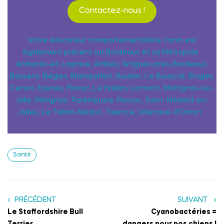
Contactez-nous !
Votre éducateur comportementaliste canin est
également présent sur Bordeaux et sa Métropole :
Ambarès-et-Lagrave, Ambès, Artigues-près-Bordeaux,
Bassens, Bègles, Blanquefort, Bouliac, Le Bouscat, Bruges,
Cenon, Eysines, Floirac, Le Haillan, Lormont, Martignas-sur-
Jalle, Mérignac, Parempuyre, Pessac, Saint-Médard-en-
Jalles, Le Taillan-Médoc, Talence, Villenave-d’Ornon…
Santé
PRÉCÉDENT
SUIVANT
Le Staffordshire Bull
Cyanobactéries =