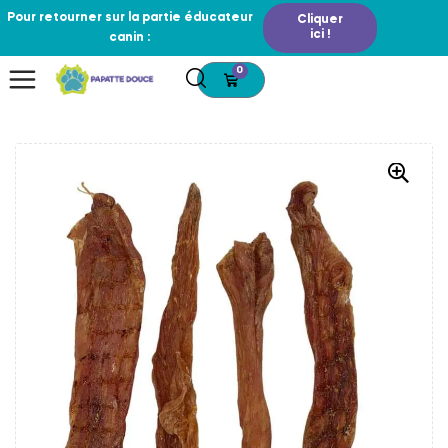
Pour retourner sur la partie éducateur
Cliquer
ici !
canin :
0