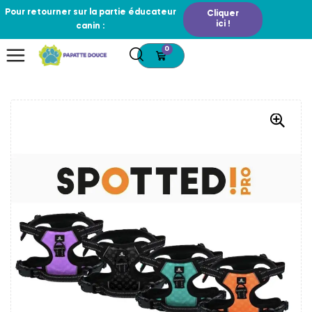
Pour retourner sur la partie éducateur
Cliquer
ici !
canin :
0