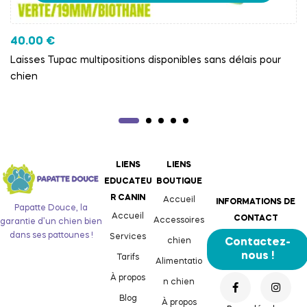
40.00
€
Laisses Tupac multipositions disponibles sans délais pour
chien
LIENS
LIENS
EDUCATEU
BOUTIQUE
R CANIN
Accueil
INFORMATIONS DE
Papatte Douce, la
Accueil
CONTACT
Accessoires
garantie d’un chien bien
dans ses pattounes !
Services
chien
Contactez-
nous !
Tarifs
Alimentatio
À propos
n chien
Blog
À propos