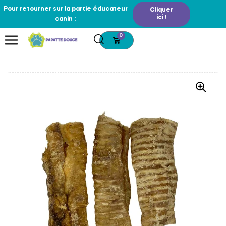
Pour retourner sur la partie éducateur
Cliquer
ici !
canin :
0