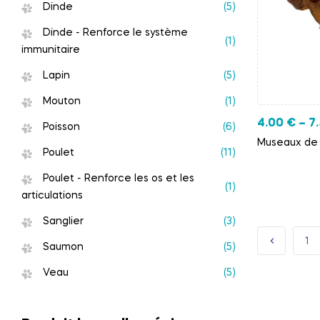
Dinde
(5)
Dinde - Renforce le système
(1)
immunitaire
Lapin
(5)
Mouton
(1)
4.00
€
–
7
Poisson
(6)
Museaux de 
Poulet
(11)
Poulet - Renforce les os et les
(1)
articulations
Sanglier
(3)
1
Saumon
(5)
Veau
(5)