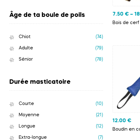
7.50
€
–
1
Âge de ta boule de poils
Bois de cerf
Chiot
(74)
Adulte
(79)
Sénior
(78)
Durée masticatoire
Courte
(10)
Moyenne
(21)
12.00
€
Longue
(12)
Boudin en c
Extra-longue
(7)