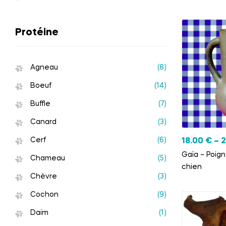
Protéine
Agneau
(8)
Boeuf
(14)
Buffle
(7)
Canard
(3)
Cerf
(6)
18.00
€
–
2
Gaïa – Poig
Chameau
(5)
chien
Chèvre
(3)
Cochon
(9)
Daim
(1)