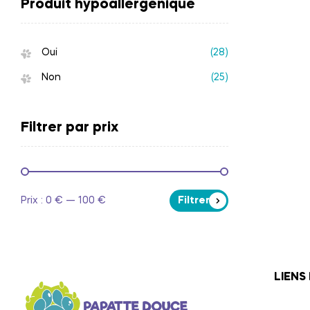
Produit hypoallergénique
Oui
(28)
Non
(25)
Filtrer par prix
Prix :
0 €
—
100 €
Filtrer
LIENS