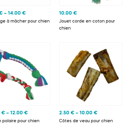
€
–
14.00
€
10.00
€
ge à mâcher pour chien
Jouet corde en coton pour
chien
0
€
–
12.00
€
2.50
€
–
10.00
€
 polaire pour chien
Côtes de veau pour chien