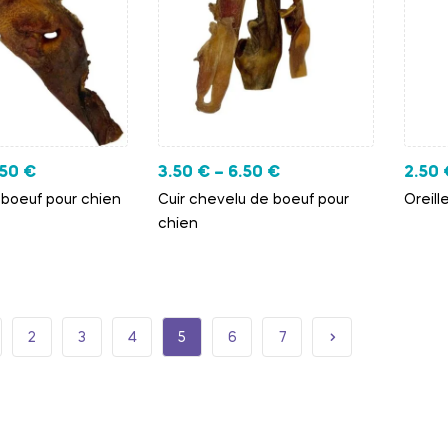
.50
€
3.50
€
–
6.50
€
2.50
boeuf pour chien
Cuir chevelu de boeuf pour
Oreill
chien
2
3
4
5
6
7