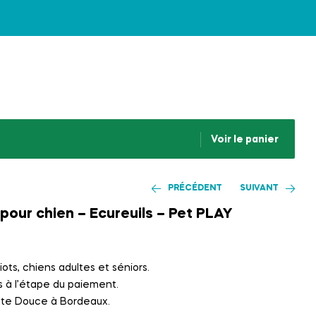
Voir le panier
PRÉCÉDENT
SUIVANT
 pour chien – Ecureuils – Pet PLAY
13.00
€
–
14.00
€
iots, chiens adultes et séniors.
22.00
€
s à l’étape du paiement.
atte Douce à Bordeaux.