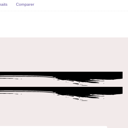
haits
Comparer