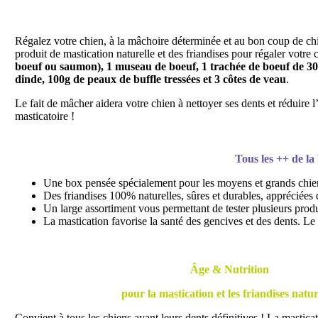
Régalez votre chien, à la mâchoire déterminée et au bon coup de c
produit de mastication naturelle et des friandises pour régaler votre 
boeuf ou saumon), 1 museau de boeuf, 1 trachée de boeuf de 30 c
dinde, 100g de peaux de buffle tressées et 3 côtes de veau
.
Le fait de mâcher aidera votre chien à nettoyer ses dents et réduire 
masticatoire !
Tous les ++ de la
Une box pensée spécialement pour les moyens et grands chiens
Des friandises 100% naturelles, sûres et durables, appréciées d
Un large assortiment vous permettant de tester plusieurs produi
La mastication favorise la santé des gencives et des dents. Le
Âge & Nutrition
pour la mastication et les friandises natur
Convient à tous les chiens ayant leurs dents définitives ! La masticat