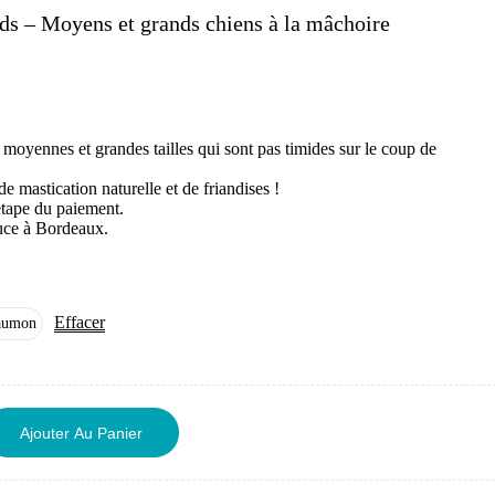
ds – Moyens et grands chiens à la mâchoire
oyennes et grandes tailles qui sont pas timides sur le coup de
e mastication naturelle et de friandises !
’étape du paiement.
ouce à Bordeaux.
40.00
50.00
€
€
Effacer
aumon
Ajouter Au Panier