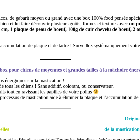
hicos, de gabarit moyen ou grand avec une box 100% food pensée spécia
chien et lui faire découvrir plusieurs goûts, formes et textures avec
un po
m, 1 plaque de peau de boeuf, 100g de cuir chevelu de boeuf, 2 ore
l’accumulation de plaque et de tartre
! Surveillez systématiquement votre
 box pour chiens de moyennes et grandes tailles à la mâchoire énerv
 énergiques sur la mastication !
e tous les chiens ! Sans additif, colorant, ou conservateur.
ts tout en ravissant les papilles de votre poilus
 processus de mastication aide à éliminer la plaque et l’accumulation de 
Origin
elles
de la mastication
ion et les friandises sont des
Toutes les friandises séchées que tu retrou