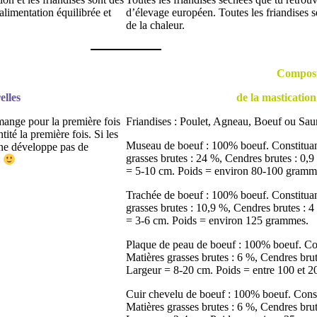
limentation équilibrée et
d’élevage européen. Toutes les friandises s
de la chaleur.
Composi
elles
de la mastication
 mange pour la première fois
Friandises : Poulet, Agneau, Boeuf ou Sa
tité la première fois. Si les
Museau de boeuf : 100% boeuf. Constituant
n ne développe pas de
grasses brutes : 24 %, Cendres brutes : 0
n
= 5-10 cm. Poids = environ 80-100 gramm
Trachée de boeuf : 100% boeuf. Constituant
grasses brutes : 10,9 %, Cendres brutes :
= 3-6 cm. Poids = environ 125 grammes.
Plaque de peau de boeuf : 100% boeuf. Cons
Matières grasses brutes : 6 %, Cendres br
Largeur = 8-20 cm. Poids = entre 100 et 
Cuir chevelu de boeuf : 100% boeuf. Consti
Matières grasses brutes : 6 %, Cendres br