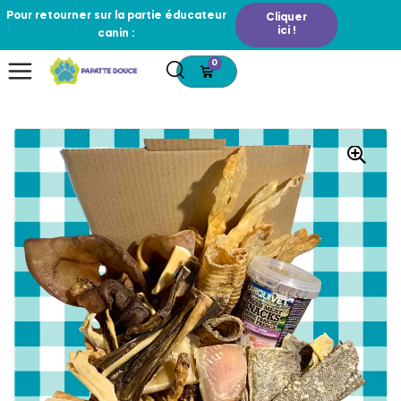
Pour retourner sur la partie éducateur
Cliquer
ici !
canin :
0