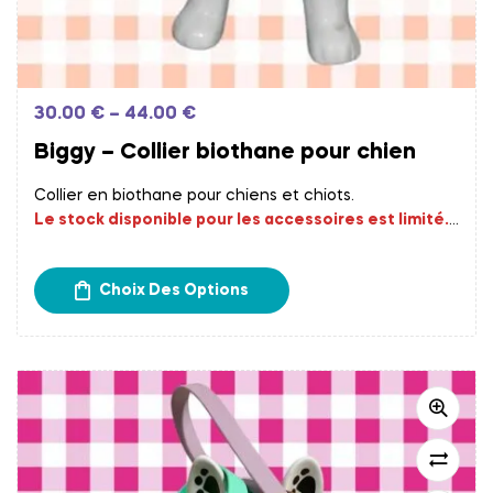
30.00
€
–
44.00
€
Biggy – Collier biothane pour chien
Collier en biothane pour chiens et chiots.
Le stock disponible pour les accessoires est limité.
Les commandes fournisseurs sont effectués
chaque début de semaine.
Un délai de 15 à 20 jours
Choix Des Options
est donc à prévoir avant la réception de votre
commande.
Frais d’expédition calculés à l’étape du paiement.
Retrait gratuit chez Papatte Douce à Bordeaux.