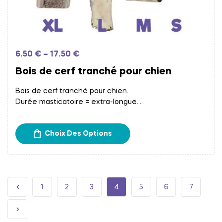
6.50
€
–
17.50
€
Bois de cerf tranché pour chien
Bois de cerf tranché pour chien.
Durée masticatoire = extra-longue.
Frais d’expédition calculés à l’étape du paiement.
Retrait gratuit chez Papatte Douce à Bordeaux.
Choix Des Options
1
2
3
4
5
6
7