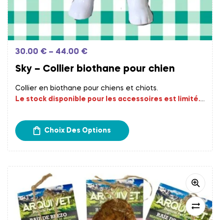
30.00
€
–
44.00
€
Sky – Collier biothane pour chien
Collier en biothane pour chiens et chiots.
Le stock disponible pour les accessoires est limité.
Les commandes fournisseurs sont effectués
chaque début de semaine.
Un délai de 15 à 20 jours
Choix Des Options
est donc à prévoir avant la réception de votre
commande.
Frais d’expédition calculés à l’étape du paiement.
Retrait gratuit chez Papatte Douce à Bordeaux.